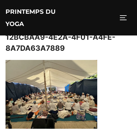
Aller
PRINTEMPS DU
au
PERM
contenu
YOGA
12BCBAA9-4E2A-4F01-A4FE-
8A7DA63A7889