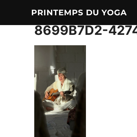
Aller
PRINTEMPS DU YOGA
au
contenu
8699B7D2-427