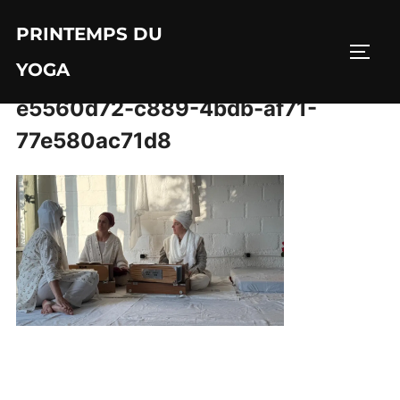
Aller
PRINTEMPS DU
au
PERM
contenu
YOGA
e5560d72-c889-4bdb-af71-
77e580ac71d8