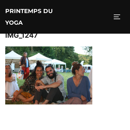
Aller
PRINTEMPS DU
au
PERM
contenu
YOGA
IMG_1247