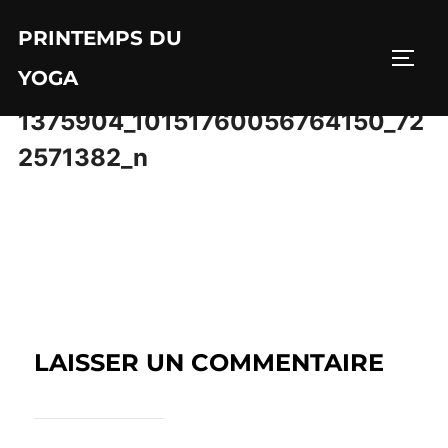
Aller
PRINTEMPS DU
au
PERM
contenu
YOGA
1375904_10151760056764150_72
2571382_n
LAISSER UN COMMENTAIRE