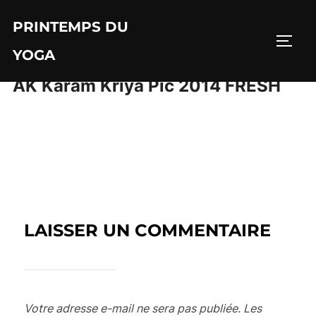
Aller
PRINTEMPS DU
au
PERM
contenu
YOGA
AK Karam Kriya Pic 2014 FRESH
LAISSER UN COMMENTAIRE
Votre adresse e-mail ne sera pas publiée.
Les