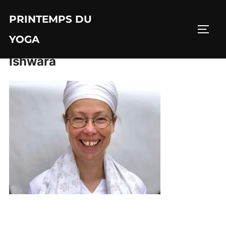
Aller
PRINTEMPS DU
au
PERM
contenu
YOGA
Ishwara