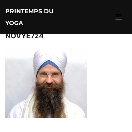
Aller
PRINTEMPS DU
au
PERM
contenu
YOGA
NOVYE7z4